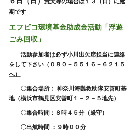
６日
（日）
荒天等の場合は
１３
（
日
）
に延
期で
す
エフピコ環境基金助成金活動「浮遊
ごみ回収」
活動参加者は必ず小川出欠席担当に連絡
をして下さい（０８０－５５１６－６２１５
へ）
〇集合場所： 神奈川海難救助隊安善町基
地（横浜市鶴見区安善町１－２－５地先）
〇集合時間：８時４５分（厳守）
〇出航時間 ：９時００分