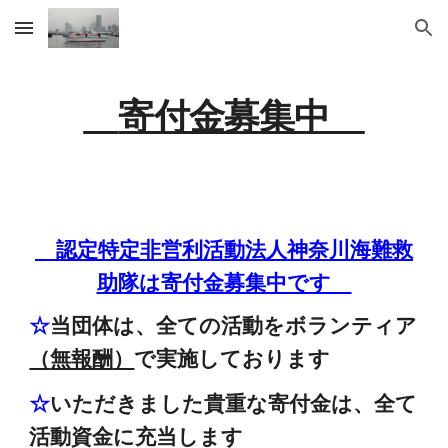
Skip to main content
Skip to navigation
寄付金募集中
認定特定非営利活動法人神奈川海難救
助隊は寄付金募集中です
☆
当団体は、全ての活動をボランティア
（
）
で実施しております
無報酬
☆
いただきました貴重な寄付金は、全て
活動資金に充当します